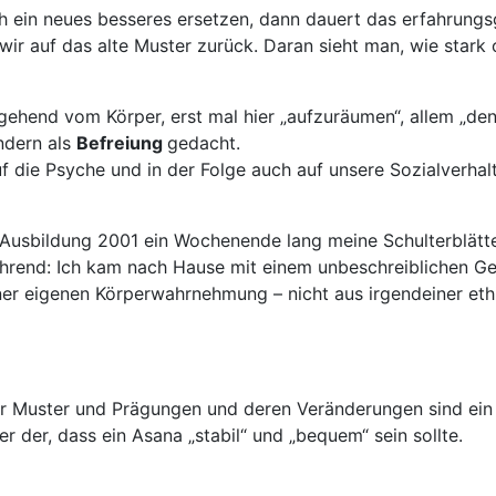
 ein neues besseres ersetzen, dann dauert das erfahrungsg
ir auf das alte Muster zurück. Daran sieht man, wie stark of
gehend vom Körper, erst mal hier „aufzuräumen“, allem „den 
ndern als
Befreiung
gedacht.
die Psyche und in der Folge auch auf unsere Sozialverhalte
 Ausbildung 2001 ein Wochenende lang meine Schulterblätter
ührend: Ich kam nach Hause mit einem unbeschreiblichen G
ner eigenen Körperwahrnehmung – nicht aus irgendeiner ethi
 Muster und Prägungen und deren Veränderungen sind ein w
 der, dass ein Asana „stabil“ und „bequem“ sein sollte.