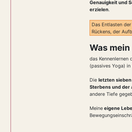
Genauigkeit und S
erzielen
.
Das Entlasten der
Rückens, der Auf
Was mein 
das Kennenlernen 
(passives Yoga) in 
Die
letzten sieben
Sterbens und der 
andere Tiefe gege
Meine
eigene Leb
Bewegungseinschr