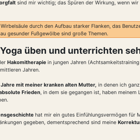
orgfalt
sind mir wichtig; das Spüren der Wirkung, wenn wir
 Wirbelsäule durch den Aufbau starker Flanken, das Benutz
bau gesunder Fußgewölbe sind große Themen.
Yoga üben und unterrichten sehr
der
Hakomitherapie
in jungen Jahren (Achtsamkeitstrainin
mittleren Jahren.
 Jahre mit meiner kranken alten Mutter,
in denen ich ganz 
absolute Frieden
, in dem sie gegangen ist, haben meine
ben.
ensgeschichte
hat mir ein gutes Einfühlungsvermögen für
änkungen gegeben, dementsprechend sind meine
Korrektu