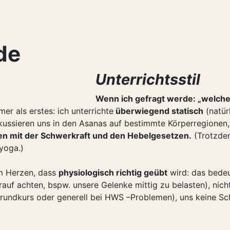
de
Unterrichtsstil
Wenn ich gefragt werde: „welchen
er als erstes: ich unterrichte
überwiegend statisch
(natür
okussieren uns in den Asanas auf bestimmte Körperregionen
ten mit der Schwerkraft und den Hebelgesetzen.
(Trotzdem
yoga.)
am Herzen, dass
physiologisch richtig geübt
wird: das bedeut
auf achten, bspw. unsere Gelenke mittig zu belasten), nic
Grundkurs oder generell bei HWS –Problemen), uns keine S