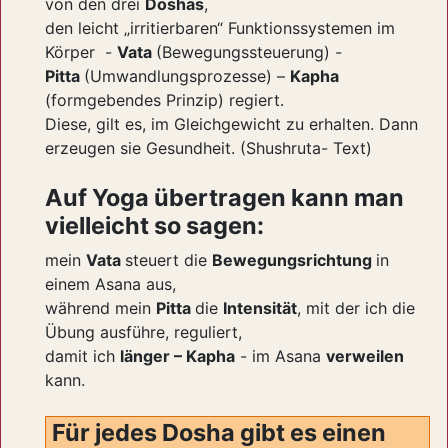
von den drei
Doshas
,
den leicht „irritierbaren“ Funktionssystemen im
Körper -
Vata
(Bewegungssteuerung) -
Pitta
(Umwandlungsprozesse) –
Kapha
(formgebendes Prinzip) regiert.
Diese, gilt es, im Gleichgewicht zu erhalten. Dann
erzeugen sie Gesundheit. (Shushruta- Text)
Auf Yoga übertragen kann man
vielleicht so sagen:
mein
Vata
steuert die
Bewegungsrichtung
in
einem Asana aus,
während mein
Pitta
die
Intensität
, mit der ich die
Übung ausführe, reguliert,
damit ich
länger – Kapha
- im Asana
verweilen
kann.
Für jedes Dosha gibt es einen