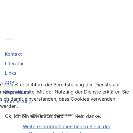
Captcha
*
E-Mail senden
Kontakt
Literatur
Links
AGB's
Cookies erleichtern die Bereitstellung der Dienste auf
meiner Website. Mit der Nutzung der Dienste erklären Sie
Impressum
sich damit einverstanden, dass Cookies verwenden
Datenschutz
werden.
© 2023 Yoga-Wimmer Regensburg
Ok, ich bin einverstanden.
Nein danke.
Weitere Informationen finden Sie in der